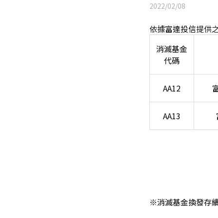
2022/02/08
依據
富達投信
提供之
消滅基金
代碼
AA12
AA13
※
消滅基金換發存