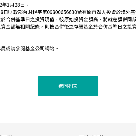
2年1月28日。
月08日財政部台財稅字第09800656630號有關自然人投資於境
金於合併基準日之投資現值，較原始投資金額高，將就差額併同
投資金額無相關紀錄，則按合併後之存續基金於合併基準日之投資
專員或請參閱基金公司網站。
返回列表