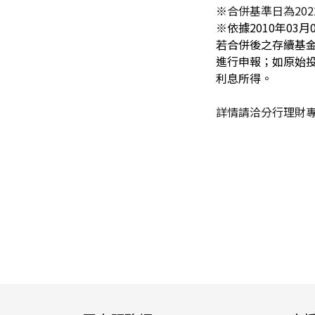
※
合併基準日為202
※
依據2010年03
若合併後之存續基
進行申報；如原始
利息所得。
詳情請洽分行理財