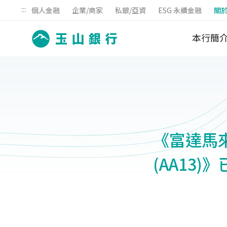
:::
個人金融
企業/商家
私銀/亞資
ESG 永續金融
關
本行簡
《富達馬來
(AA13)