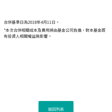
合併基準日為
2018
年
4
月
11
日。
*
本次合併相關成本及費用將由基金公司負擔，對本基金既
有投資人相關權益無影響。
返回列表