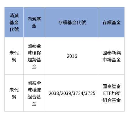
消滅
消滅基
基金
存續基金代號
存續基金
金
代號
國泰全
未代
球環保
國泰新興
2016
銷
趨勢基
市場基金
金
國泰全
國泰智富
未代
球穩健
2038/2039/3724/3725
ETF均衡
銷
組合基
組合基金
金