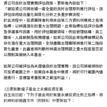
資公司良好治理實務評估政策，更新後內容如下：
「被投資公司將依據一套全面的良好治理原則進行評估，該
評估採用結合量化與質化分析之多重步驟流程。
於此流程中，投資團隊會利用來自第三方資料供應商之各項
指標，以辨識潛在的重大治理問題。此等指標包括評分指標
及爭議事件因素，用於評估關鍵領域，例如管理結構、員工
關係、人員薪酬及稅務遵循。如某公司因此等指標被標記為
存在潛在重大治理問題，全球盡職治理團隊將進行第二階段
質化審查。此審查將判斷所辨識治理問題之重大程度是否足
以限制其被納入本基金。
如某公司被評估為未遵循良好治理實務，該公司將被排除於
可投資範圍之外。如需自本基金中撤資，將於可行範圍內儘
速進行，並適當考量股東之最佳利益。」
(2)更新數檔子基金之永續投資定義
自生效日起，下列子基金用於衡量永續投資比例之指標，將
於締約前揭露文件（附錄
B
）中更新如下：