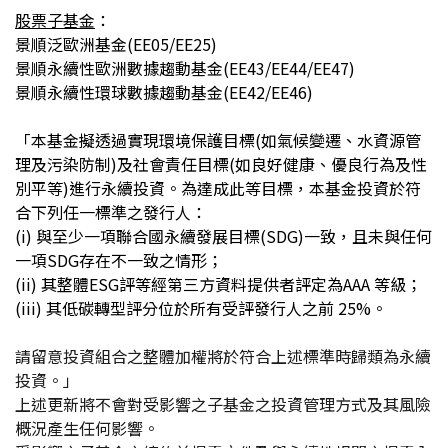
股票子基金
：
景順泛歐洲基金(EE05/EE25)
景順永續性歐洲數據趨動基金
(
EE43/EE44/EE47
)
景順永續性環球數據趨動基金(EE42/EE46)
「本基金擬透過實現環境保護目標
(
如氣候變遷、水資源管
理及污染防制
)
及社會責任目標
(
如良好健康、優良行為及性
別平等
)
進行永續投資。為達成此等目標，本基金投資於符
合下列任一標準之發行人：
(i)
與至少一項聯合國永續發展目標
(SDG)
一致，且未與任何
一項
SDG
存在不一致之情形；
(ii)
其整體
ESG
評等經第三方資料提供者評定為
AAA
等級；
(iii)
其低碳轉型評分位於所有受評發行人之前
25%
。
請留意投資組合之整體加權將於符合上述標準時歸類為永續
投資。」
上述更新將不會對受影響之子基金之投資管理方式及其風險
概況產生任何影響。