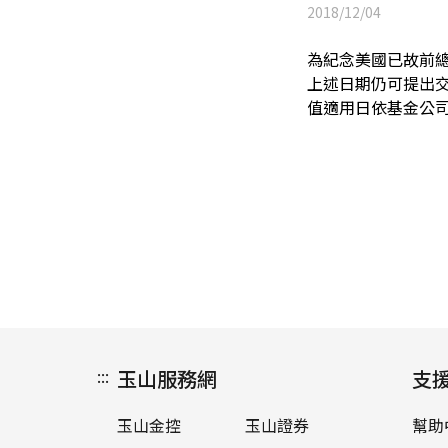
2018/12/04
為紀念美國已故前總
上述日期仍可提出
值適用日依基金公
:::
玉山服務網
支
玉山金控
玉山證券
幫助