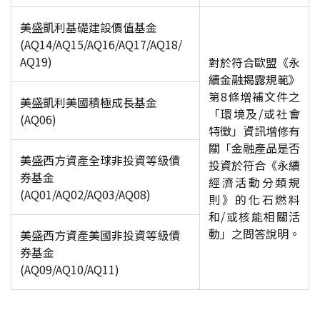
美盛凱利基礎建設價值基金
(AQ14/AQ15/AQ16/AQ17/AQ18/
AQ19)
對於符合歐盟《永
續金融揭露規範》
第8條增補文件之
美盛凱利美國積極成長基金
「環境及/或社會
(AQ06)
特徵」資訊增修有
關「金融產品是否
美盛西方資產全球非投資等級債
投資於符合《永續
券基金
經濟活動分類規
(AQ01/AQ02/AQ03/AQ08)
則》的化石燃料
和/或核能相關活
動」之問答說明。
美盛西方資產美國非投資等級債
券基金
(AQ09/AQ10/AQ11)