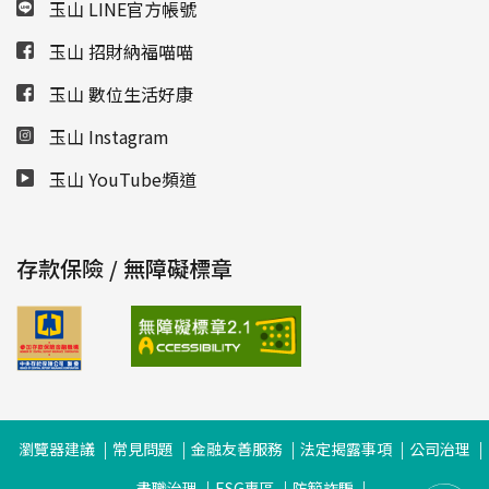
玉山 LINE官方帳號
玉山 招財納福喵喵
玉山 數位生活好康
玉山 Instagram
玉山 YouTube頻道
存款保險 / 無障礙標章
瀏覽器建議
常見問題
金融友善服務
法定揭露事項
公司治理
盡職治理
ESG專區
防範詐騙