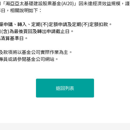
「瀚亞亞太基礎建設股票基金(AI20)」因未達經濟效益規模，謹訂
準日
，
相關說明如下：
筆申購、轉入、定期(不)定額申請及定期(不)定額扣款。
日
(
含)為最後買回及轉出申請截止日。
為清算基準日。
及款項將以基金公司實際作業為主。
專員或請參閱基金公司網站。
返回列表