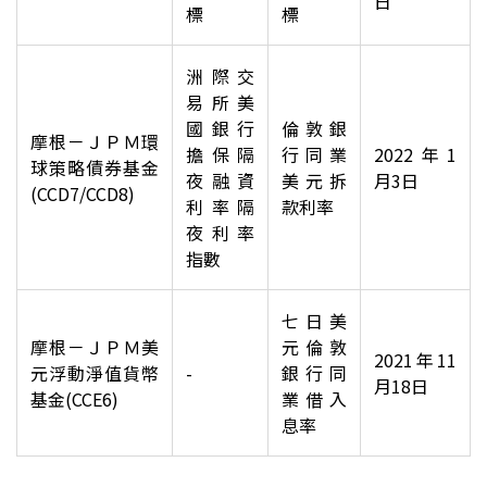
日
標
標
洲際交
易所美
國銀行
倫敦銀
摩根－ＪＰＭ環
擔保隔
行同業
2022
年1
球策略債券基金
夜融資
美元拆
月3日
(CCD7/CCD8)
利率隔
款利率
夜利率
指數
七日美
摩根－ＪＰＭ美
元倫敦
2021
年11
元浮動淨值貨幣
-
銀行同
月18日
基金(CCE6)
業借入
息率