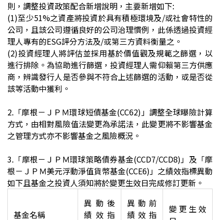
則，調整投資政策配合新增說明，主要新增如下:
(1)
至少51%之資產將投資於具有積極環境及/或社會特性的
公司，且該公司遵循良好的公司治理慣例，此係透過投資經
理人專有的ESG評分方法及/或第三方資料衡量之。
(2)
投資經理人將評估並採用基於價值觀及規範之篩選，以
進行排除。為協助進行篩選，投資經理人需仰賴第三方供應
商，辨識發行人是否參與不符合上述篩選的活動，或是否從
該等活動中獲利。
2.
「
摩根－ＪＰＭ環球短債基金(CC62)」調整全球曝險計算
方式，由相對風險值法變更為承諾法，此變更將不影響基金
之管理方式亦不影響基金之風險概況。
3.
「
摩根－ＪＰＭ環球策略債券基金(CCD7/CCD8)」及
「
摩
根－ＪＰＭ美元浮動淨值貨幣基金(CCE6)」之績效指標異動
如下且基金之投資人須知將於變更生效日完成修訂更新。
異動後
異動前
變更生效
基金名稱
績效指
績效指