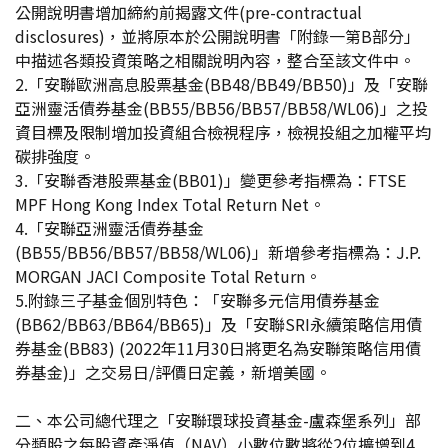
公開說明書增加締約前揭露文件(pre-contractual
disclosures)，並將原本於公開說明書「附錄一第B部分」
中描述各類投資策略之相關說明內容，整合至該文件中。
2.「安聯歐洲高息股票基金(BB48/BB49/BB50)」及「安聯
亞洲靈活債券基金(BB55/BB56/BB57/BB58/WL06)」之投
資目標及限制增加投資組合檢視程序，檢視投組之加權平均
碳排強度。
3.「安聯香港股票基金(BB01)」變更參考指標為：FTSE
MPF Hong Kong Index Total Return Net。
4.「安聯亞洲靈活債券基金
(BB55/BB56/BB57/BB58/WL06)」新增參考指標為：J.P.
MORGAN JACI Composite Total Return。
5.附錄三子基金個別特色：「安聯多元信用債券基金
(BB62/BB63/BB64/BB65)」及「安聯SRI永續策略信用債
券基金(BB83) (2022年11月30日將更名為安聯策略信用債
券基金)」之交易日/評價日定義，新增美國。
二、本公司總代理之「安聯環球投資基金-盧森堡系列」部
分類股之每股資產淨值（NAV）小數位數將從2位擴增到4