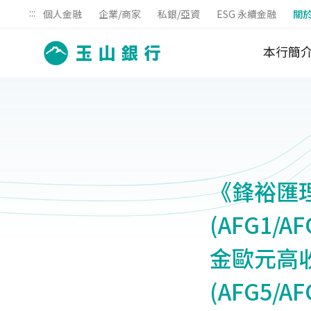
:::
個人金融
企業/商家
私銀/亞資
ESG 永續金融
關
本行簡
《鋒裕匯
(AFG1/A
金歐元高
(AFG5/A