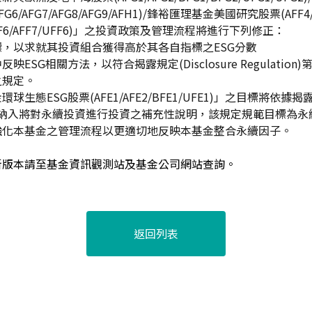
FG6/AFG7/AFG8/AFG9/AFH1)/鋒裕匯理基金美國研究股票(AFF4
F6/AFF7/UFF6)」之投資政策及管理流程將進行下列修正：
，以求就其投資組合獲得高於其各自指標之ESG分數
ESG相關方法，以符合揭露規定(Disclosure Regulatio
之規定。
生態ESG股票(AFE1/AFE2/BFE1/UFE1)」之目標將依據揭露規定
n)第九條納入將對永續投資進行投資之補充性說明，該規定規範目標為
強化本基金之管理流程以更適切地反映本基金整合永續因子。
新版本請至基金資訊觀測站及基金公司網站查詢。
返回列表