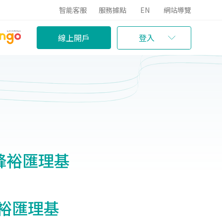
智能客服
服務據點
EN
網站導覽
線上開戶
登入
2)/鋒裕匯理基
)/鋒裕匯理基