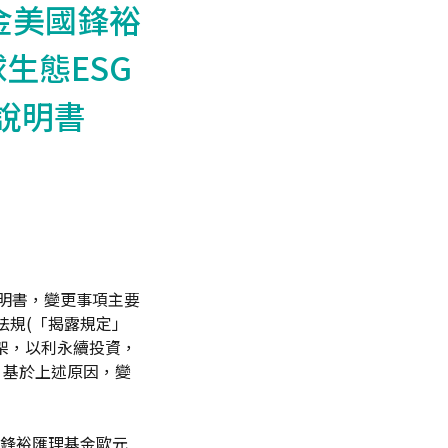
基金美國鋒裕
球生態ESG
開說明書
開說明書，變更事項主要
8法規(「揭露規定」
洲框架，以利永續投資，
。基於上述原因，變
2)/鋒裕匯理基金歐元