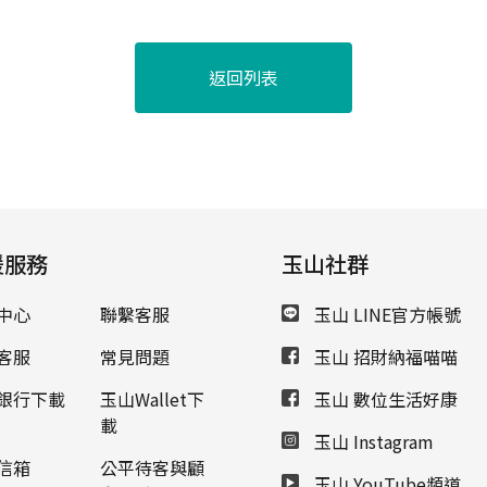
返回列表
援服務
玉山社群
中心
聯繫客服
玉山 LINE官方帳號
客服
常見問題
玉山 招財納福喵喵
銀行下載
玉山Wallet下
玉山 數位生活好康
載
玉山 Instagram
信箱
公平待客與顧
玉山 YouTube頻道