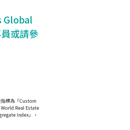
Global
財專員或請參
指標為「Custom
 World Real Estate
egate Index」，