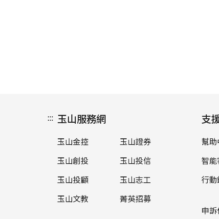
:::
玉山服務網
支
玉山金控
玉山證券
幫助
玉山創投
玉山投信
智能
玉山投顧
玉山志工
行動
玉山文教
菁英招募
申訴