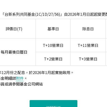
台新系列共同基金(1C/1D/27/56)」自2026年1月日起起變
評價日(T)
基準日
除息日
T+10
營業日
T+11
營業日
每月最後日曆日
T+2
營業日
T+3
營業日
年
12
月份之配息，於
2026
年
1
月起實施啟用。
基金明細詳
附件
。
專員或請參閱基金公司網站