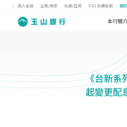
:::
個人金融
企業/商家
私銀/亞資
ESG 永續金融
關
本行簡
《台新系列共
起變更配