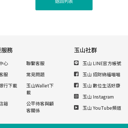
返回列表
援服務
玉山社群
中心
聯繫客服
玉山 LINE官方帳號
客服
常見問題
玉山 招財納福喵喵
銀行下載
玉山Wallet下
玉山 數位生活好康
載
玉山 Instagram
信箱
公平待客與顧
玉山 YouTube頻道
客關係