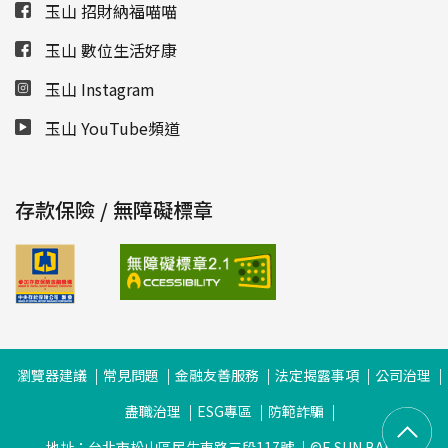
玉山 招財納福喵喵
玉山 數位生活好康
玉山 Instagram
玉山 YouTube頻道
存款保險 / 無障礙標章
瀏覽器建議
常見問題
金融友善服務
法定揭露事項
公司治理
盡職治理
ESG專區
防範詐騙
地址：台北市松山區民生東路三段117號
©E.SUN BANK