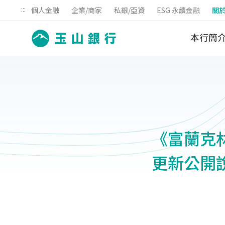
:::
個人金融
企業/商家
私銀/亞資
ESG 永續金融
關
本行簡
《富蘭克林
更新公開