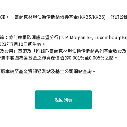
知，「富蘭克林坦伯頓伊斯蘭債券基金(KKB5/KKB6)」修訂
修訂摩根歐洲盧森堡分行(J. P. Morgan SE, LuxembourgB
23年7月10日起生效。
費及費用」章節及「附錄F-富蘭克林坦伯頓伊斯蘭系列基金收費及
率範圍為各基金之淨資產價值的0.001%至0.005%之間。
新版本請至基金資訊觀測站及基金公司網站查詢。
返回列表