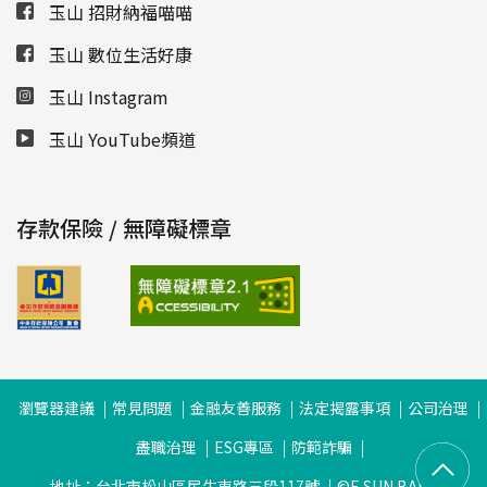
玉山 招財納福喵喵
玉山 數位生活好康
玉山 Instagram
玉山 YouTube頻道
存款保險 / 無障礙標章
瀏覽器建議
常見問題
金融友善服務
法定揭露事項
公司治理
盡職治理
ESG專區
防範詐騙
地址：台北市松山區民生東路三段117號
©E.SUN BANK