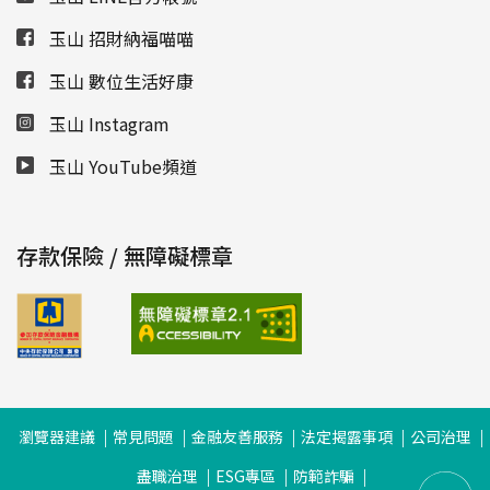
玉山 招財納福喵喵
玉山 數位生活好康
玉山 Instagram
玉山 YouTube頻道
存款保險 / 無障礙標章
瀏覽器建議
常見問題
金融友善服務
法定揭露事項
公司治理
盡職治理
ESG專區
防範詐騙