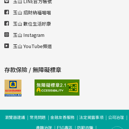
玉山 LINE官方帳號
玉山 招財納福喵喵
玉山 數位生活好康
玉山 Instagram
玉山 YouTube頻道
存款保險 / 無障礙標章
瀏覽器建議
常見問題
金融友善服務
法定揭露事項
公司治理
盡職治理
ESG專區
防範詐騙