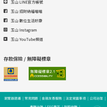
玉山 LINE官方帳號
玉山 招財納福喵喵
玉山 數位生活好康
玉山 Instagram
玉山 YouTube頻道
存款保險 / 無障礙標章
瀏覽器建議
常見問題
金融友善服務
法定揭露事項
公司治理
盡職治理
ESG專區
防範詐騙