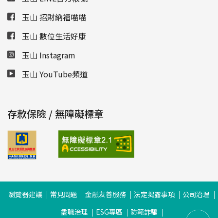
玉山 招財納福喵喵
玉山 數位生活好康
玉山 Instagram
玉山 YouTube頻道
存款保險 / 無障礙標章
瀏覽器建議
常見問題
金融友善服務
法定揭露事項
公司治理
盡職治理
ESG專區
防範詐騙