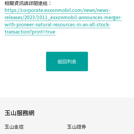
相關資訊請詳閱連結
：
https://corporate.exxonmobil.com/news/news-
releases/2023/1011_exxonmobil-announces-merger-
with-pioneer-natural-resources-in-an-all-stock-
transaction?print=true
返回列表
玉山服務網
玉山金控
玉山證券