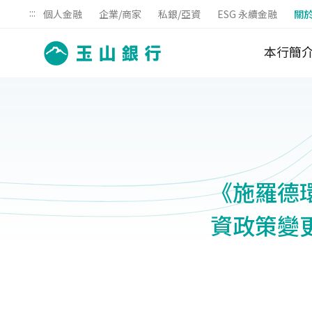
:::
個人金融
企業/商家
私銀/亞資
ESG 永續金融
關
本行簡
《施羅德環
資政策變