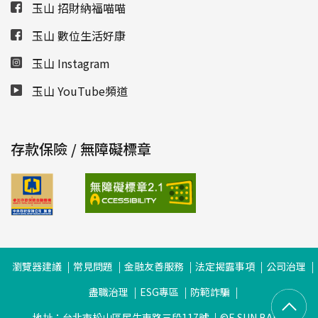
玉山 招財納福喵喵
玉山 數位生活好康
玉山 Instagram
玉山 YouTube頻道
存款保險 / 無障礙標章
瀏覽器建議
常見問題
金融友善服務
法定揭露事項
公司治理
盡職治理
ESG專區
防範詐騙
地址：台北市松山區民生東路三段117號
©E.SUN BANK