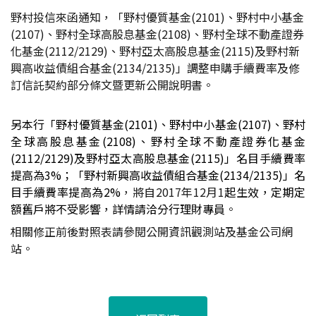
野村投信來函通知，「野村優質基金
(2101)
、野村中小基金
(2107)
、野村全球高股息基金
(2108)
、野村全球不動產證券
化基金
(2112/2129)
、野村亞太高股息基金
(2115)
及野村新
興高收益債組合基金
(2134/2135)
」調整申購手續費率及修
訂信託契約部分條文暨更新公開說明書。
另本行「野村優質基金(2101)、野村中小基金(2107)、野村
全球高股息基金(2108)、野村全球不動產證券化基金
(2112/2129)及野村亞太高股息基金(2115)」名目手續費率
提高為3%；「野村新興高收益債組合基金(2134/2135)」名
目手續費率提高
為2%
，將自
2017
年
12
月
1
起生效
，
定期定
額舊戶將不受影響，詳情請洽分行理財專員
。
相關修正前後對照表請參閱公開資訊觀測站及基金公司網
站。