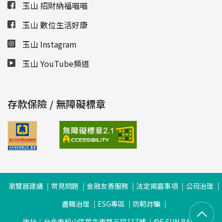
玉山 招財納福喵喵
玉山 數位生活好康
玉山 Instagram
玉山 YouTube頻道
存款保險 / 無障礙標章
瀏覽器建議
常見問題
金融友善服務
法定揭露事項
公司治理
盡職治理
ESG專區
防範詐騙
地址：台北市松山區民生東路三段117號
©E.SUN BANK