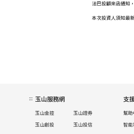
法巴投顧來函通知，
本次
投資人須知
最
:::
玉山服務網
支
玉山金控
玉山證券
幫助
玉山創投
玉山投信
智能