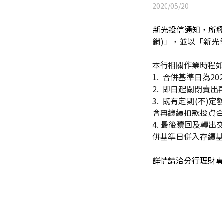
2020/05/20
新光投信通知，所
銷)」，並以「新光
本行相關作業時程
1.
合併基準日為202
2.
即日起關閉賣出
3.
既有定期(不)定
會再繼續扣款投資
4.
最後贖回及轉出交
併基準日併入存續
詳情請洽分行理財