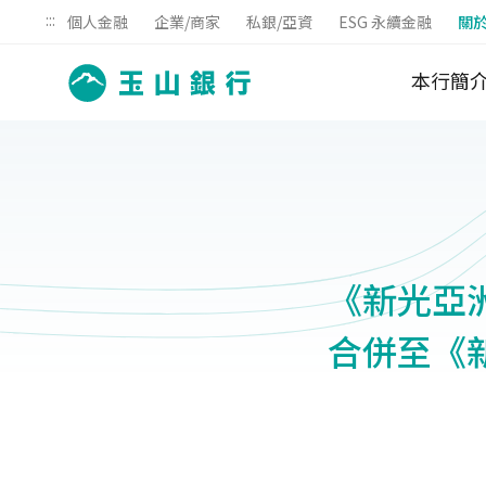
:::
個人金融
企業/商家
私銀/亞資
ESG 永續金融
關
本行簡
《新光亞洲
合併至《新