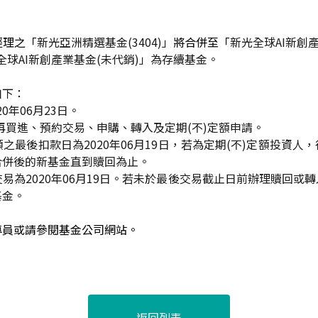
經理之「
新光亞洲精選基金(3404)」
將合併至「
新光全球AI新創
全球AI新創產業基金(未代銷)」為存續基金。
如下：
0年06月23日。
再買進、預約交易、申購、轉入及定期(不)定額申請。
額之最後扣款日為2020年06月19日，若為定期(不)定額投資人
合併後的新基金直到贖回為止。
易為2020年06月19日。若未於最後交易截止日前辦理贖回或
基金。
專員或請參閱基金公司網站。
返回列表