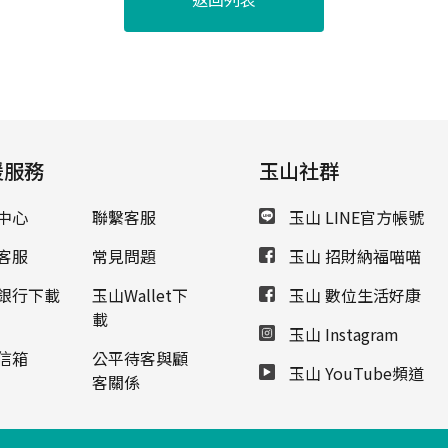
援服務
玉山社群
中心
聯繫客服
玉山 LINE官方帳號
客服
常見問題
玉山 招財納福喵喵
銀行下載
玉山Wallet下
玉山 數位生活好康
載
玉山 Instagram
信箱
公平待客與顧
玉山 YouTube頻道
客關係