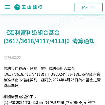
登入
《宏利富利退組合基金
(3617/3618/4117/4118)》清算通知
2024/03/22
宏利投信來函，通知「宏利富利退組合基金
(3617/3618/4117/4118)
」已於
2024
年
3
月
18
日取得金管會
核准終止本信託契約，謹訂於
2024
年
4
月
26
日為本基金之清
算基準日。
相關清算時程如下：
(1)
已於2024年3月13日起暫停新申購(含定期(不)定額申