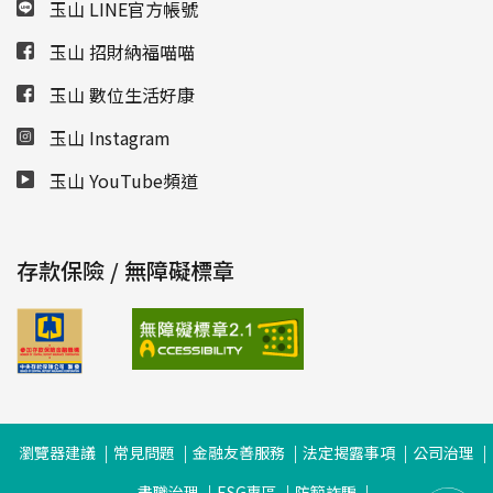
玉山 LINE官方帳號
玉山 招財納福喵喵
玉山 數位生活好康
玉山 Instagram
玉山 YouTube頻道
存款保險 / 無障礙標章
瀏覽器建議
常見問題
金融友善服務
法定揭露事項
公司治理
盡職治理
ESG專區
防範詐騙