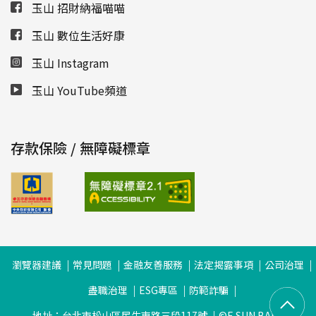
玉山 招財納福喵喵
玉山 數位生活好康
玉山 Instagram
玉山 YouTube頻道
存款保險 / 無障礙標章
瀏覽器建議
常見問題
金融友善服務
法定揭露事項
公司治理
盡職治理
ESG專區
防範詐騙
地址：台北市松山區民生東路三段117號
©E.SUN BANK