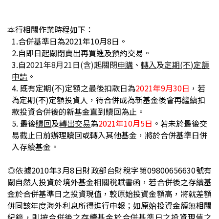
本行相關作業時程如下：
1.
合併基準日為2021年10月8日。
2.
自即日起關閉賣出再買進
及預約交易。
3.
自
2021年8月21日(含)起
關閉
申購
、
轉入
及
定期(不)定額
申請
。
4.
既有定期(不)定額之最後扣款日為
2021
年9月30日
，若
為定期(不)定額投資人，待合併成為新基金後會再繼續扣
款投資合併後的新基金直到贖回為止。
5.
最後
贖回
及
轉出交易
為
2021
年10月5日
。
若未於最後交
易截止日前辦理贖回或轉入其他基金，將於合併基準日併
入存續基金。
◎依據2010年3月8日財政部台財稅字第09800656630號有
關自然人投資於境外基金相關稅賦書函，若合併後之存續基
金於合併基準日之投資現值，較原始投資金額高，將就差額
併同該年度海外利息所得進行申報；如原始投資金額無相關
紀錄，則按合併後之存續基金於合併基準日之投資現值之