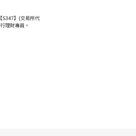
【S347】(交易所代
本行理財專員。