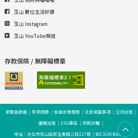
玉山 數位生活好康
玉山 Instagram
玉山 YouTube頻道
存款保險 / 無障礙標章
瀏覽器建議
常見問題
金融友善服務
法定揭露事項
公司治理
盡職治理
ESG專區
防範詐騙
地址：台北市松山區民生東路三段117號
©E.SUN BANK