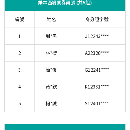
紙本西堤餐券兩張 (共5組)
編號
姓名
身分證字號
1
謝*男
J12243****
2
林*櫻
A22328****
3
簡*俊
G12241****
4
黃*欽
R12331****
5
柯*誠
S12401****