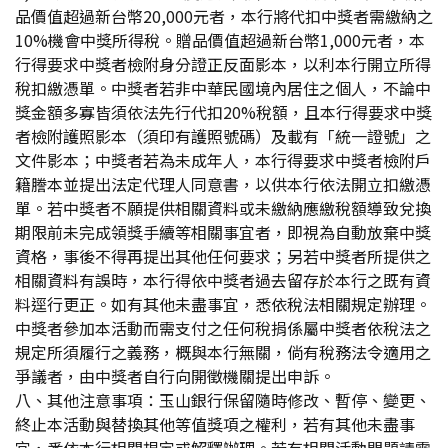
品價值超過新台幣20,000元者，本行將代扣中獎者需繳納之
10%機會中獎所得稅。贈品價值超過新台幣1,000元者，本
行得要求中獎者檢附身分證正反面影本，以利本行開立所得
稅扣繳憑單。中獎者若非中華民國境內居住之個人，不論中
獎金額多寡皆須依法先行代扣20%稅額，且本行得要求中獎
者檢附護照影本（須印有護照號碼）及載有「統一證號」之
文件影本；中獎者若為未成年人，本行得要求中獎者檢附戶
籍謄本並提出法定代理人同意書，以供本行依法開立扣繳憑
單。若中獎者不願提供相關資料或未繳納應繳稅額導致兌換
期限前未完成領獎手續等相關事宜者，即視為自動放棄中獎
資格，事後不得再提出其他任何要求；另若中獎者所提供之
相關資料有誤時，本行得依中獎者過去留存於本行之既有資
料逕行更正。如有其他未盡事宜，悉依稅法相關規定辦理。
中獎者參加本活動而需支付之任何稅捐係屬中獎者依稅法之
規定所須履行之義務，概與本行無關，倘有稅務法令適用之
爭議者，由中獎者自行向開徵機關提出申訴。
八、其他注意事項：玉山銀行保留隨時修改、暫停、變更、
終止本活動與替換其他等值獎項之權利，若有其他未盡事