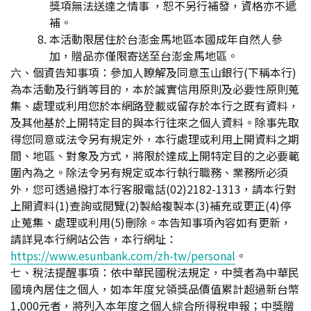
獎項無法送達之情事 ，恕不另行補發，資格亦不遞
補。
本活動限居住於台澎金馬地區本國成年自然人參
加，贈品亦僅限寄送至台澎金馬地區。
六、個資告知事項：參加人瞭解及同意玉山銀行(下稱本行)
為本活動及行銷等目的，本於誠實信用原則及必要性原則蒐
集、處理或利用您於本網路登載或留存於本行之既有資料，
及其他基於上開特定目的與本行往來之個人資料。除事先取
得您同意或法令另有規定外，本行處理或利用上開資料之期
間、地區、對象及方式，將限於達成上開特定目的之必要範
圍內為之。除法令另有規定或本行執行職務、業務所必須
外，您可透過撥打本行客服電話(02)2182-1313，請本行對
上開資料(1)查詢或閱覽(2)製給複製本(3)補充或更正(4)停
止蒐集、處理或利用(5)刪除。本告知事項內容如有更新，
請詳見本行網站公告，本行網址：
https://www.esunbank.com/zh-tw/personal
。
七、稅法提醒事項：依中華民國稅法規定，中獎者為中華民
國境內居住之個人，如本年度兌領獎品價值累計超過新台幣
1,000元者，將列入本年度之個人綜合所得稅申報；中獎贈