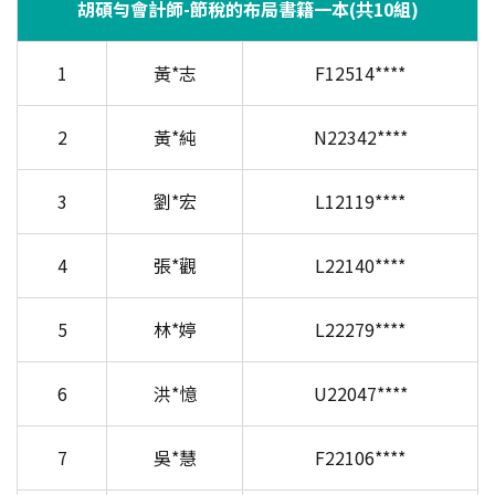
胡碩勻會計師-節稅的布局書籍一本(共10組)
1
黃*志
F12514****
2
黃*純
N22342****
3
劉*宏
L12119****
4
張*觀
L22140****
5
林*婷
L22279****
6
洪*憶
U22047****
7
吳*慧
F22106****