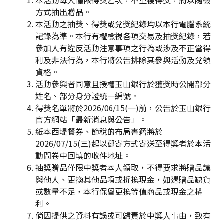
本活動每人僅限得獎乙次，不重複得獎，將以隨機
方式抽出贈品。
本活動之抽獎、得獎或兌獎紀錄均以本行電腦系統
記錄為準。本行有權檢視各項交易及抽獎紀錄，若
參加人有違反活動注意事項之行為或涉及不正當得
利及非法行為，本行將公告排除其參與活動及兌領
資格。
活動參與者同意且授權玉山銀行於獲獎時公開部分
姓名、部分身分證統一編號。
得獎名單將於2026/06/15(一)前，公告於玉山銀行
官方網站「最新消息與公告」。
紙本西堤餐券、節稅的布局書籍將於
2026/07/15(三)起以郵寄方式寄送至得獎者於本活
動問卷中回填的收件地址。
抽獎贈品僅限中獎者本人領取，不得要求將贈品讓
與他人、更換其他品項或折換現金，如遇贈品缺貨
或數量不足，本行保留更換等值商品或現金之權
利。
倘因提供之資料有誤或可歸責於中獎人事由，致有