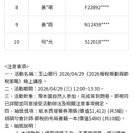
8
黃*珺
F22892****
9
黃*翔
N12459****
10
何*元
S12018****
<注意事項>
一、活動名稱：玉山銀行 2026/04/29《2026報稅規劃與節
稅策略》線上講座。
二、活動期間：2026/04/29 (三) 12:00~13:30。
三、活動對象：限本國自然人參加，完成簽到問卷，即視同
已詳閱並同意接受活動辦法及相關注意事項規定。
四、抽獎獎項：紙本西堤餐券兩張(價值$1,412) (共5組)、
胡碩勻會計師-節稅的布局書籍一本(價值$480) (共10組)。
五、抽獎說明：