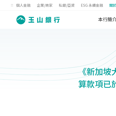
:::
個人金融
企業/商家
私銀/亞資
ESG 永續金融
關
本行簡
《新加坡大
算款項已於