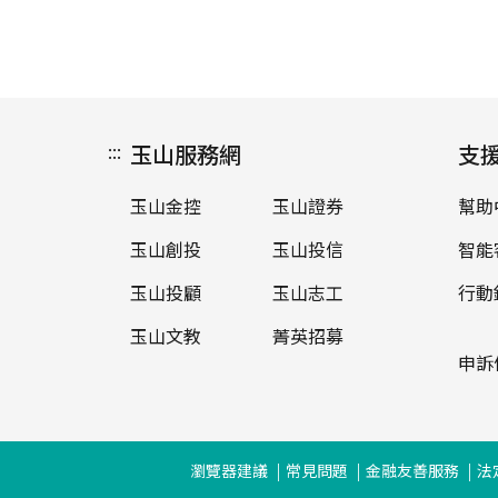
:::
玉山服務網
支
玉山金控
玉山證券
幫助
玉山創投
玉山投信
智能
玉山投顧
玉山志工
行動
玉山文教
菁英招募
申訴
瀏覽器建議
常見問題
金融友善服務
法