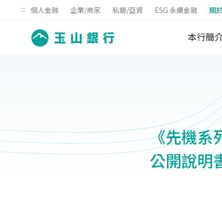
:::
個人金融
企業/商家
私銀/亞資
ESG 永續金融
關
本行簡
《先機系列
公開說明