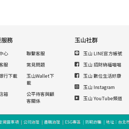
援服務
玉山社群
中心
聯繫客服
玉山 LINE官方帳號
客服
常見問題
玉山 招財納福喵喵
銀行下載
玉山Wallet下
玉山 數位生活好康
載
玉山 Instagram
信箱
公平待客與顧
玉山 YouTube頻道
客關係
定揭露事項
公司治理
盡職治理
ESG專區
防範詐騙
地址：台北市