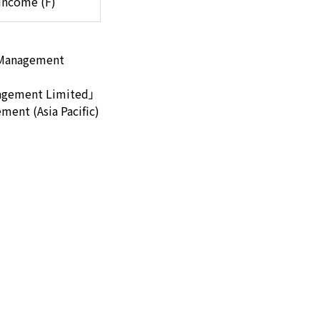
Income (F)
nagement
ment Limited」
(Asia Pacific)