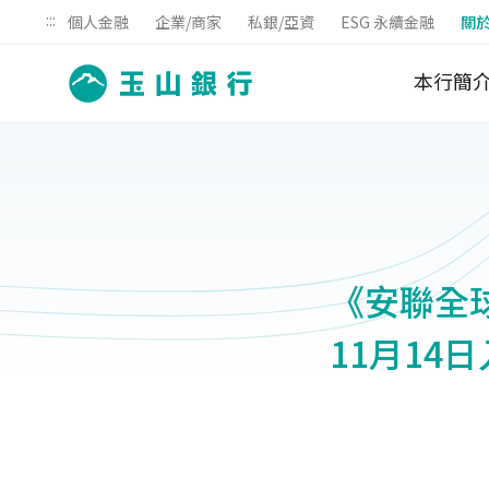
:::
個人金融
企業/商家
私銀/亞資
ESG 永續金融
關
本行簡
《安聯全球
11月14