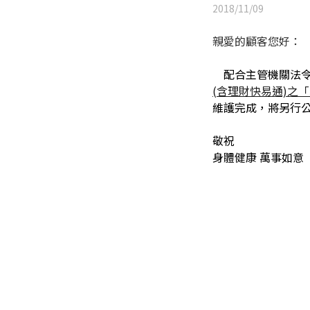
2018/11/09
親愛的顧客您好：
配合主管機關法令
(含理財快易通)之
維護完成，將另行
敬祝
身體健康 萬事如意
玉山銀