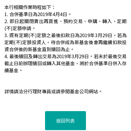
本行相關作業時程如下：
1.
合併基準日為
2019
年
4
月
4
日。
2.
即日起關閉賣出再買進、預約交易、申購、轉入、定期
(
不
)
定額申請。
3.
既有定期
(
不
)
定額之最後扣款日為
2019
年
3
月
29
日，若為
定期
(
不
)
定額投資人，待合併成為新基金後會再繼續扣款投
資合併後的新基金直到贖回為止。
4.
最後贖回及轉出交易為
2019
年
3
月
29
日。若未於最後交易
截止日前辦理贖回或轉入其他基金，將於合併基準日併入存
續基金。
詳情請洽分行理財專員或請參閱基金公司網站。
返回列表