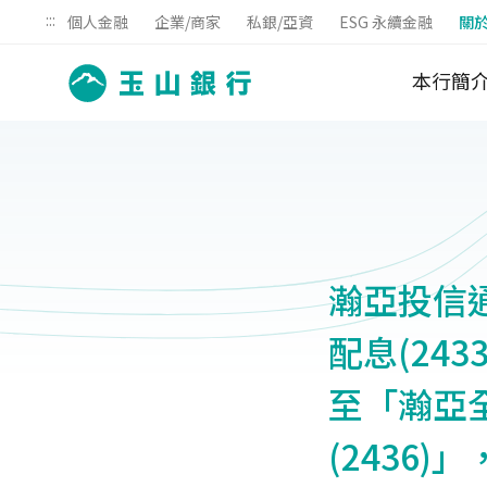
:::
個人金融
企業/商家
私銀/亞資
ESG 永續金融
關
本行簡
瀚亞投信
配息(243
至「瀚亞全
(2436