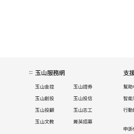
:::
玉山服務網
支
玉山金控
玉山證券
幫助
玉山創投
玉山投信
智能
玉山投顧
玉山志工
行動
玉山文教
菁英招募
申訴