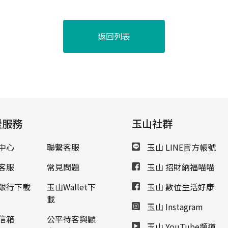
返回列表
援服務
玉山社群
中心
聯繫客服
玉山 LINE官方帳號
客服
常見問題
玉山 招財納福喵喵
銀行下載
玉山Wallet下
玉山 數位生活好康
載
玉山 Instagram
信箱
公平待客與顧
玉山 YouTube頻道