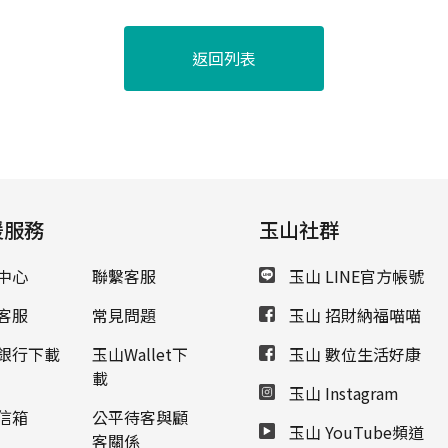
返回列表
援服務
玉山社群
中心
聯繫客服
玉山 LINE官方帳號
客服
常見問題
玉山 招財納福喵喵
銀行下載
玉山Wallet下
玉山 數位生活好康
載
玉山 Instagram
信箱
公平待客與顧
玉山 YouTube頻道
客關係