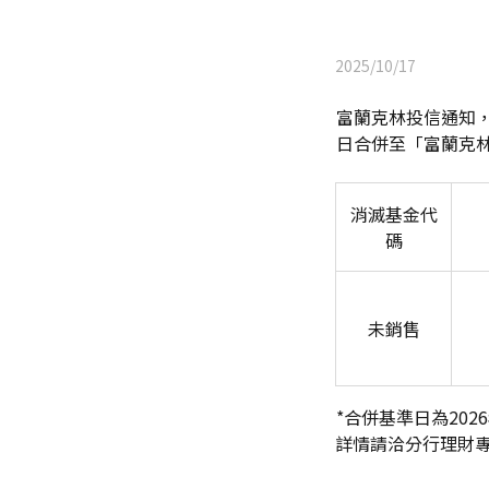
2025/10/17
富蘭克林投信通知，
日合併至「富蘭克林坦
消滅基金代
碼
未銷售
*
合併基準日為2026
詳情請洽分行理財