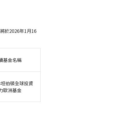
2026年1月16
續基金名稱
林坦伯頓全球投資
力歐洲基金