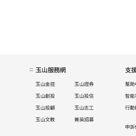
:::
玉山服務網
支
玉山金控
玉山證券
幫助
玉山創投
玉山投信
智能
玉山投顧
玉山志工
行動
玉山文教
菁英招募
申訴