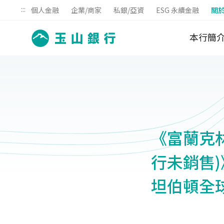
:::
個人金融
企業/商家
私銀/亞資
ESG 永續金融
關
本行簡
《富蘭克
行未銷售)
坦伯頓全球投