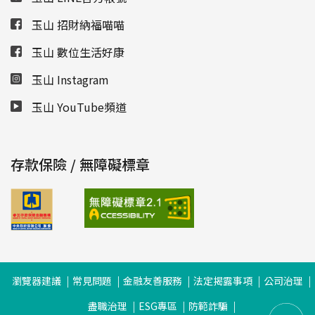
玉山 招財納福喵喵
玉山 數位生活好康
玉山 Instagram
玉山 YouTube頻道
存款保險 / 無障礙標章
瀏覽器建議
常見問題
金融友善服務
法定揭露事項
公司治理
盡職治理
ESG專區
防範詐騙