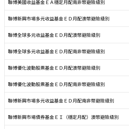
聯博美國收益基金ＥＡ穩定月配南非幣避險級別
聯博新興市場多元收益基金ＥＤ月配澳幣避險級別
聯博全球多元收益基金ＥＤ月配澳幣避險級別
聯博全球多元收益基金ＥＤ月配南非幣避險級別
聯博優化波動股票基金ＥＤ月配澳幣避險級別
聯博優化波動股票基金ＥＤ月配南非幣避險級別
聯博新興市場多元收益基金ＥＤ月配南非幣避險級別
聯博新興市場債券基金ＥＩ（穩定月配）澳幣避險級別