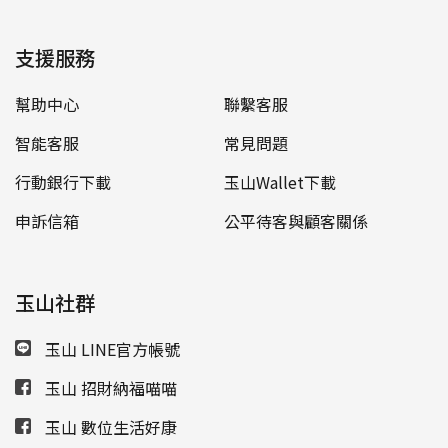
支援服務
幫助中心
聯繫客服
智能客服
常見問題
行動銀行下載
玉山Wallet下載
申訴信箱
公平待客與顧客關係
玉山社群
玉山 LINE官方帳號
玉山 招財納福喵喵
玉山 數位生活好康