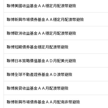
聯博美國收益基金ＡＡ穩定月配澳幣避險
聯博新興市場債券基金ＡＡ穩定月配澳幣避險
聯博歐洲收益基金ＡＡ穩定月配澳幣避險
聯博短期債券基金穩定月配澳幣避險
聯博日本策略價值基金ＡＤ月配美元避險
聯博全球不動產證券基金ＡＤ澳幣避險
聯博房貸收益基金ＡＡ月配澳幣避險
聯博新興市場債券基金ＡＡ月配南非幣避險