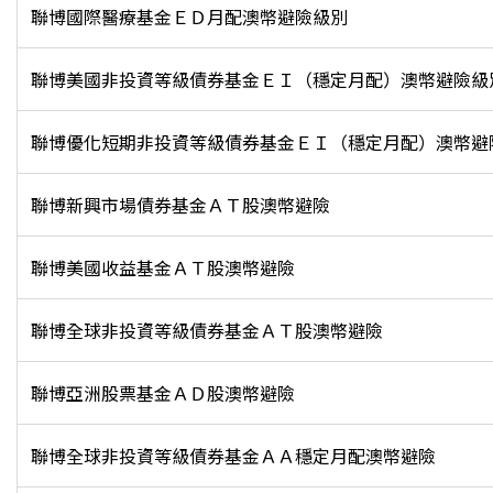
聯博國際醫療基金ＥＤ月配澳幣避險級別
聯博美國非投資等級債券基金ＥＩ（穩定月配）澳幣避險級
聯博優化短期非投資等級債券基金ＥＩ（穩定月配）澳幣避
聯博新興市場債券基金ＡＴ股澳幣避險
聯博美國收益基金ＡＴ股澳幣避險
聯博全球非投資等級債券基金ＡＴ股澳幣避險
聯博亞洲股票基金ＡＤ股澳幣避險
聯博全球非投資等級債券基金ＡＡ穩定月配澳幣避險