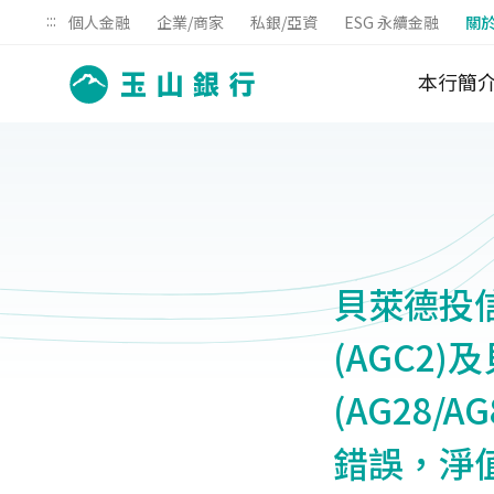
:::
個人金融
企業/商家
私銀/亞資
ESG 永續金融
關
本行簡
貝萊德投
(AGC2
(AG28/
錯誤，淨