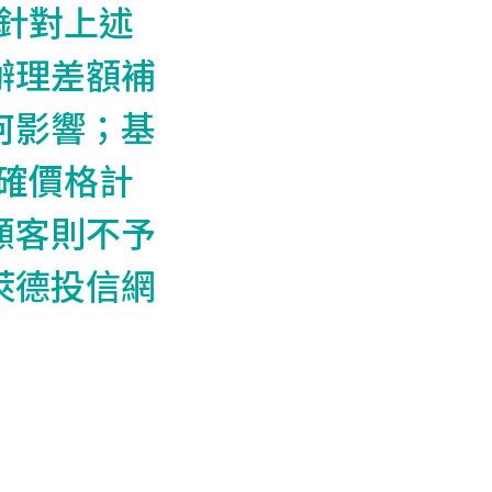
針對上述
辦理差額補
何影響；基
確價格計
顧客則不予
萊德投信網