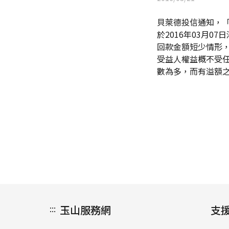
貝萊德投信通知，「貝
於2016年03月
回款金額短少情形
受益人權益概不受
數為多，而有溢額
:::
玉山服務網
支