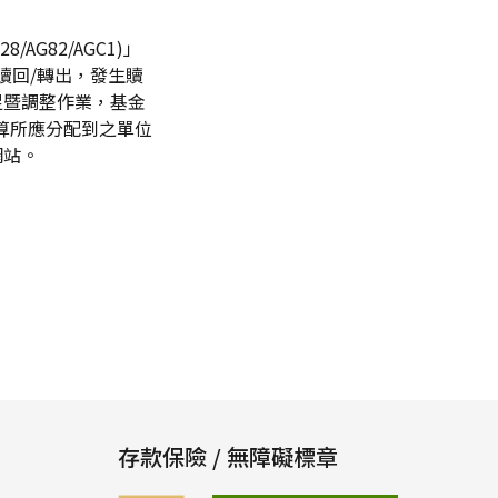
G82/AGC1)」
贖回/轉出，發生贖
足暨調整作業，基金
算所應分配到之單位
網站。
存款保險 / 無障礙標章