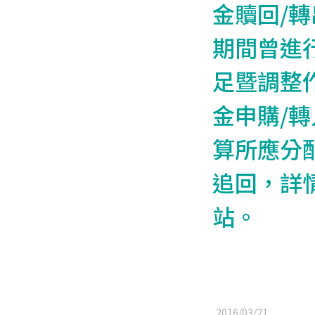
金贖回/
期間曾進
足暨調整
金申購/
算所應分
追回，詳
站。
2016/03/21