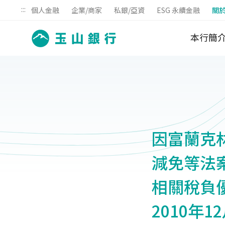
:::
個人金融
企業/商家
私銀/亞資
ESG 永續金融
關
本行簡
因富蘭克林
減免等法案
相關稅負
2010年