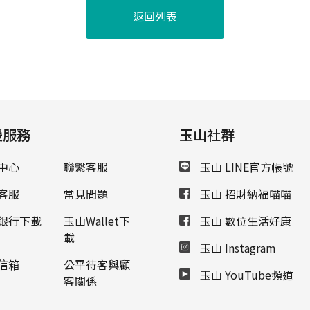
返回列表
援服務
玉山社群
中心
聯繫客服
玉山 LINE官方帳號
客服
常見問題
玉山 招財納福喵喵
銀行下載
玉山Wallet下
玉山 數位生活好康
載
玉山 Instagram
信箱
公平待客與顧
玉山 YouTube頻道
客關係