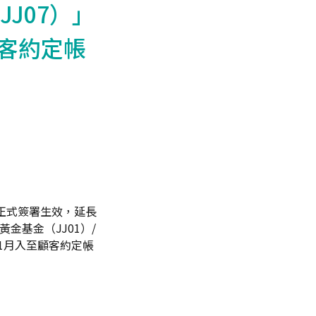
J07）」
顧客約定帳
日正式簽署生效，延長
金基金（JJ01）/
01月入至顧客約定帳