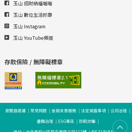
玉山 招財納福喵喵
玉山 數位生活好康
玉山 Instagram
玉山 YouTube頻道
存款保險 / 無障礙標章
瀏覽器建議
常見問題
金融友善服務
法定揭露事項
公司治理
盡職治理
ESG專區
防範詐騙
地址：台北市松山區民生東路三段117號
©E.SUN BANK