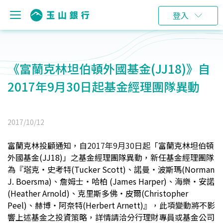
登入
《富蘭克林坦伯頓外國基金(JJ18)》自
2017年9月30日起基金經理團隊異動
2017/10/12
富蘭克林投顧通知，
自2017年9月30日起
「富蘭克林坦伯頓
外國基金(JJ18)」之基金經理團隊異動，新任基金經理團隊
為
『
塔克‧史考特
(Tucker Scott)
、諾曼‧波斯瑪
(Norman
J. Boersma)
、詹姆士‧哈柏
(James Harper)
、海樂‧安諾
(Heather Arnold)
、克里斯多佛‧皮爾
(Christopher
Peel)
、赫博‧阿奈特
(Herbert Arnett)
』
，此項變動將不影
響上述基金之投資策略，詳情請洽分行理財專員或基金公司