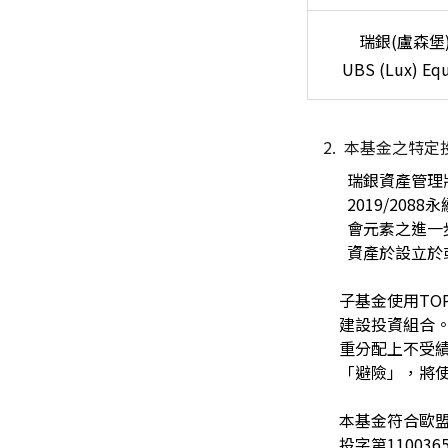
瑞銀(盧森堡
UBS (Lux) Equ
2.
本基金之特定
瑞銀資產管理
2019/20
會元素之進一步
資產於設立於
子基金使用TO
建設投資組合
重分配上不受
「避險」，將
本基金符合歐盟
投字第1100