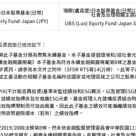
瑞銀(盧森堡)日本股票基金(日幣)
)日本股票基金(日幣)
社會及治理相關主題
ity Fund-Japan (JPY)
UBS (Lux) Equity Fund-Japan S
投資政策已修改
如下：
將此子基金分類為聚焦永續基金。本子基金提倡環境和/或社會
88永續金融揭露規範》本子基金為符合永續金融揭露規範第8條之基
資訊，請參見本文件之附件（SFDR RTS第14(2)條）。此等
或主要活動在相關子基金名稱所述國家或地理區域之公司之股票
PIX(不計股息再投資)基準來監控績效和ESG概況，以及管理ES
。該績效指標非旨在推廣ESG元素。基金經理人在建構投資組合
績效指標限制而可自由裁量。因此此子基金之績效可能偏離績效
使用貨幣避險版本（若有）之績效指標。
2019/2088法規第8條，然未依金融監督管理委員會中華民國11
365536號令規定，揭露永續相關重要內容，非屬環境、社會及治