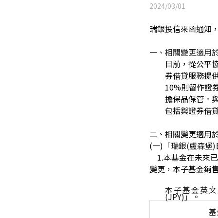
2024/03/01
瑞銀投信來函通知，
一、相關變更適用
目前，從公平協
券借貸服務提
10%則留作證
擔保品保管。
包括與證券借
二、相關變更適用
(一)
「瑞銀(盧森堡)
1.本基金在未來已
變更，本子基金銷
本子基金英文名稱
(JPY)」。
基