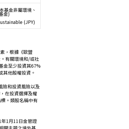
(本基金非屬環境、
基金)
ustainable (JPY)
元素，根據《歐盟
金。有關環境和/或社
子基金至少投資其67%
或其他股權投資。
G風險和投資風險以及
時，在投資選擇及權
指標。類股名稱中有
1年1月11日金管證
理相關主題之境外基