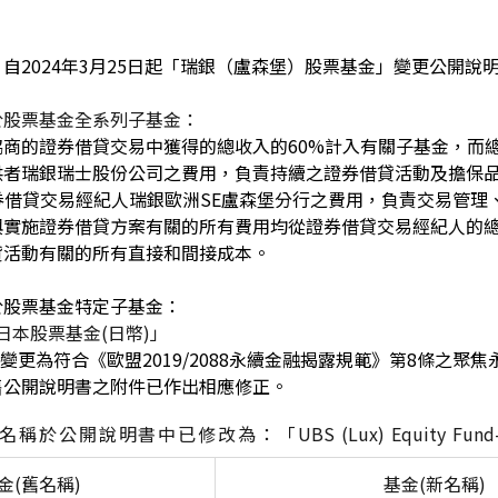
自2024年3月25日起「瑞銀（盧森堡）股票基金」變更公開說
於股票基金全系列子基金：
商的證券借貸交易中獲得的總收入的60%計入有關子基金，而總
供者瑞銀瑞士股份公司之費用，負責持續之證券借貸活動及擔保
券借貸交易經紀人瑞銀歐洲SE盧森堡分行之費用，負責交易管理
與實施證券借貸方案有關的所有費用均從證券借貸交易經紀人的
貸活動有關的所有直接和間接成本。
於股票基金特定子基金：
日本股票基金(日幣)」
變更為符合《歐盟2019/2088永續金融揭露規範》第8條之聚
售公開說明書之附件已作出相應修正。
於公開說明書中已修改為：「UBS (Lux) Equity Fund-
金(舊名稱)
基金(新名稱)