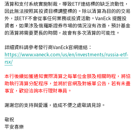
清算和支付系統實施制裁，導致ETF連結標的缺乏流動性，
因此無法按照其投資目標調整標的。除以清算為目的的交易
外，該ETF不會從事任何業務或投資活動。VanEck 提醒投
資者，如果涉及俄羅斯證券市場的情況沒有改善，預計基金
的清算將需要更長的時間，故會有多次清算的可能性。
詳細資料請參考發行商VanEck官網連結：
https://www.vaneck.com/us/en/investments/russia-etf-
rsx/
本行後續如獲通知實際清算之每單位金額及相關時程，將協
助執行清算分配程序，並將於官網及對帳單公告，
若有未盡
事宜，歡迎洽詢本行理財專員。
謝謝您的支持與愛護，造成不便之處敬請見諒。
敬祝
平安喜樂