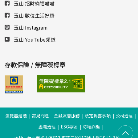
玉山 招財納福喵喵
玉山 數位生活好康
玉山 Instagram
玉山 YouTube頻道
存款保險 / 無障礙標章
瀏覽器建議
常見問題
金融友善服務
法定揭露事項
公司治理
盡職治理
ESG專區
防範詐騙
地址：台北市松山區民生東路三段117號
©E.SUN BANK