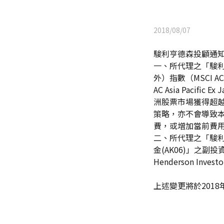
2018/08/07
駿利亨德森投顧通
一、所代理之「駿利亨
外）指數（MSCI AC
AC Asia Pacifi
洲股票市場獲得超
策略，亦不會導致
費，或增加當前費
二、所代理之「駿利
金(AK06)」之副投資管理
Henderson Investo
上述變更將於201