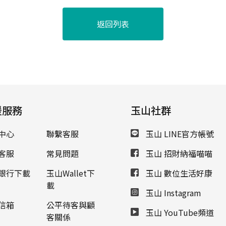
返回列表
援服務
玉山社群
中心
聯繫客服
玉山 LINE官方帳號
客服
常見問題
玉山 招財納福喵喵
銀行下載
玉山Wallet下
玉山 數位生活好康
載
玉山 Instagram
信箱
公平待客與顧
玉山 YouTube頻道
客關係