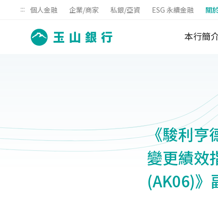
:::
個人金融
企業/商家
私銀/亞資
ESG 永續金融
關
本行簡
《駿利亨德
變更績效
(AK06