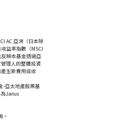
I AC 亞洲（日本除
高股息收益率指數（MSCI
變更後將更能反映本基金透過亞
資管理人的整體投資
而產生新費用或收
金-亞太地產股票基
名為Janus
詢。